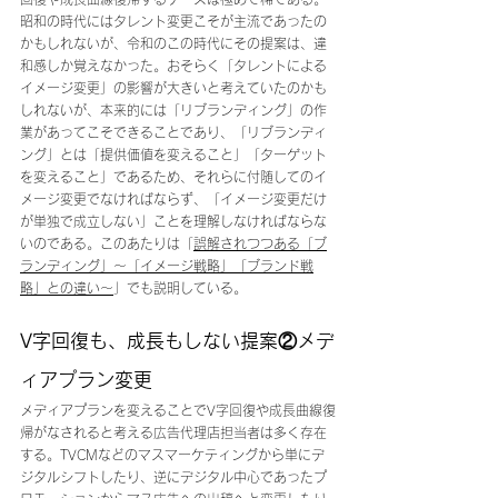
昭和の時代にはタレント変更こそが主流であったの
かもしれないが、令和のこの時代にその提案は、違
和感しか覚えなかった。おそらく「タレントによる
イメージ変更」の影響が大きいと考えていたのかも
しれないが、本来的には「リブランディング」の作
業があってこそできることであり、「リブランディ
ング」とは「提供価値を変えること」「ターゲット
を変えること」であるため、それらに付随してのイ
メージ変更でなければならず、「イメージ変更だけ
が単独で成立しない」ことを理解しなければならな
いのである。このあたりは「
誤解されつつある「ブ
ランディング」～「イメージ戦略」「ブランド戦
略」との違い～
」でも説明している。
V字回復も、成長もしない提案②メデ
ィアプラン変更
メディアプランを変えることでV字回復や成長曲線復
帰がなされると考える広告代理店担当者は多く存在
する。TVCMなどのマスマーケティングから単にデ
ジタルシフトしたり、逆にデジタル中心であったプ