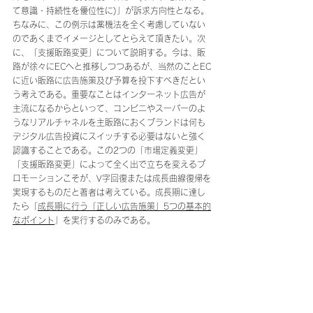
て意識・持続性を優位性に)」が訴求方向性となる。
ちなみに、この例示は薬機法を全く考慮していない
のであくまでイメージとしてとらえて頂きたい。次
に、「支援販路変更」について説明する。今は、販
路が徐々にECへと推移しつつあるが、当然のことEC
に近い販路に広告施策及び予算を投下すべきだとい
う考えである。重要なことはインターネット広告が
主流になるからといって、コンビニやスーパーのよ
うなリアルチャネルを主販路におくブランドは何も
デジタル広告投資にスイッチする必要はないと強く
認識することである。この2つの「市場定義変更」
「支援販路変更」によって全く出で立ちを変えるプ
ロモーションこそが、V字回復または成長曲線復帰を
実現するものだと著者は考えている。成長期に達し
たら「
成長期に行う「正しい広告施策」5つの基本的
なポイント
」を実行するのみである。