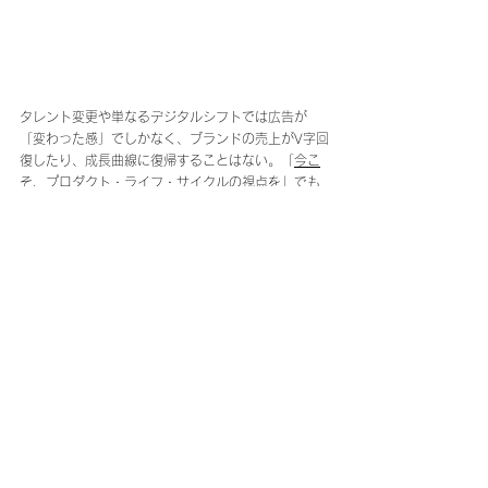
タレント変更や単なるデジタルシフトでは広告が
「変わった感」でしかなく、ブランドの売上がV字回
復したり、成長曲線に復帰することはない。「
今こ
そ、プロダクト・ライフ・サイクルの視点を
」でも
説明しているように、商品の既存市場には必ず栄枯
盛衰がある。もしブランドの売り上げが停滞してい
るのであれば、まずは「市場定義変更」はできない
のか、あるいは「支援販路変更」できないのかを考
えることをお勧めする。この「市場定義変更」はす
なわち、今までにない商品を「同じブランド傘下」
で提供する方が、より市場を席捲しやすいことは想
像に難くないはずだ。「
広告トータルプランニング
会社
」である当社ではその流れを「
BLC
」という形
でフレームワーク化しているので、ご参考いただき
たい。ちなみに、販促施策としては衰退期のブラン
ドを短期的にV字回復または成長曲線復帰を実現する
やり方はあるのだが、それは別稿に預けることとす
る。