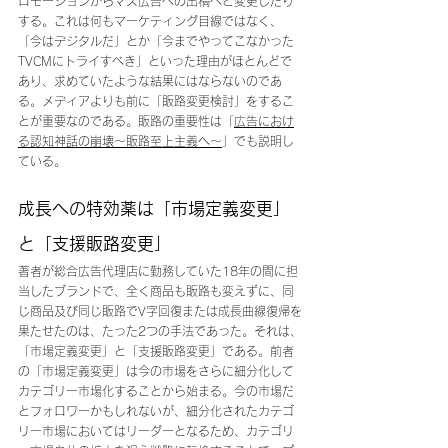
ロモーションからマス広告への出稿へと変更したり
する。これは何もマーケティング目線ではなく、
「今はデジタルだ」とか「今までやってこなかった
TVCMにトライすべき」といった理由がほとんどで
あり、求めていたような結果にはならないのであ
る。メディアよりも前に「販路変更検討」をするこ
とが重要なのである。販路の重要性は「
広告におけ
る認知神話の崩壊～販路至上主義へ～
」でも説明し
ている。
成長への特効薬は「市場定義変更」
と「支援販路変更」
著者が総合広告代理店に勤務していた18年の間に担
当したブランドで、全く商品も販路も変えずに、同
じ商品及び同じ販路でV字回復または成長曲線復帰を
果たせたのは、たった2つの手法であった。それは、
「市場定義変更」と「支援販路変更」である。前者
の「市場定義変更」は今の市場をさらに細分化して
カテゴリー市場化することから始まる。今の市場だ
とフォロワーかもしれないが、細分化されたカテゴ
リー市場においてはリーダーとなるため、カテゴリ