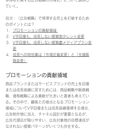
停滞を打開する広告戦略の方程式」について説明し
ていく。
目次：「広告戦略」で停滞する売上を打破するため
のポイントとは？
プロモーションの貢献領域 
V字回復も、成長しない提案①タレント変更
V字回復も、成長しない提案②メディアプラン変
更
成長への特効薬は「市場定義変更」と「支援販
路変更」
プロモーションの貢献領域
商品ブランドまたはサービスブランドの売上を回復
または成長曲線に戻すためには、商品戦略や販路戦
略、価格戦略による貢献が大きいと著者も考えてい
る。その中で、顧客との接点となるプロモーション
領域についてV字回復または成長曲線復帰する場合、
広告制作物に加え、チャネル設計が重要となるが、
広告代理店が陥りやすい、広告対象物の目標達成が
なされない提案パターンがいくつも存在する。