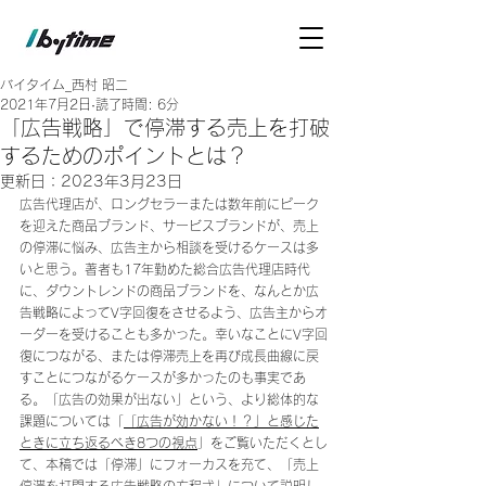
バイタイム_西村 昭二
2021年7月2日
読了時間: 6分
「広告戦略」で停滞する売上を打破
するためのポイントとは？
更新日：
2023年3月23日
広告代理店が、ロングセラーまたは数年前にピーク
を迎えた商品ブランド、サービスブランドが、売上
の停滞に悩み、広告主から相談を受けるケースは多
いと思う。著者も17年勤めた総合広告代理店時代
に、ダウントレンドの商品ブランドを、なんとか広
告戦略によってV字回復をさせるよう、広告主からオ
ーダーを受けることも多かった。幸いなことにV字回
復につながる、または停滞売上を再び成長曲線に戻
すことにつながるケースが多かったのも事実であ
る。「広告の効果が出ない」という、より総体的な
課題については「
「広告が効かない！？」と感じた
ときに立ち返るべき8つの視点
」をご覧いただくとし
て、本稿では「停滞」にフォーカスを充て、「売上