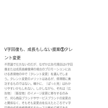
V字回復も、成長もしない提案①タレ
ント変更
不思議で仕方ないのだが、なぜか広告代理店はV字回
復または成長曲線復帰の場合のプロモーションにお
ける表現物の中で「タレント変更」を選んでしま
う。タレント変更のメリットはあるが、停滞期に奏
功するものではない。確かに、「ぱっと見」はわか
りやすいかもしれない。しかしながら、それは「広
告物」「販促物」のイメージ変更に寄与するのみ
で、何ら商品ブランドやサービスブランドの変更点
と関係なく、そもそも変更点を伝えたところでＶ字
回復や成長曲線復帰するケースは極めて稀である。