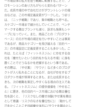
ー市場自体の拡大を狙う戦略に転換することで、プ
ロモーションのあり方もがらりと変わるパターン
だ。成長市場の中で自社だけがダウントレンドの場
合などは、この市場定義変更がワークした。つまり
は、「ニッチ戦略」であり、集中戦略とも呼べる。
カテゴリー市場まで細分化していくことで、ベンチ
マークする競合ブランドも減り、訴求も施策もシャ
ープになっていく。また、商品ごとの「プロダクト
ベース」の方が市場の規定を行いやすいことは事実
であるが、商品カテゴリーを飛び越える「目的ベー
ス」の市場設定に定義変更することも多かった。こ
れは、たとえば「フィットネスジム」に存在する自
社を「痩せたいという目的をかなえる市場」に身を
置くことでどうなるかを把握するという事である。
その際は、「やせ薬」「サウナ」など多くのプロダ
クトが入り乱れることになるが、自社が存在するプ
ロダクト市場が停滞するときも、または成長すると
きも、次の戦略を策定しやすくなる視点の注入であ
る。「フィットネスジム」の提供価値を「やせるこ
と」に置き、他の目的ベース市場における競合優位
性を説くと、「リスクなしの痩せ体験(やせ薬を競合
として意識・リスクのなさを優位性に)」「動かして
汗をかくことこそ持続痩せ体形に(サウナを競合とし