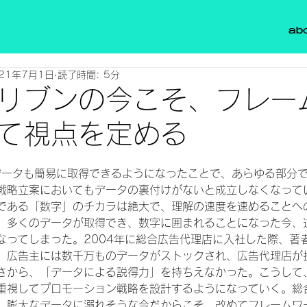
ab
21年7月1日
読了時間: 5分
リブンの今こそ、フレー
て視点を定める
日
買データも簡易に取得できるようになったことで、あらゆる部分
戦略立案においてもデータの裏付けがないと成立しなくなって
である「数字」のチカラは絶大で、理解の速度を速めることへ
、多くのデータが取得でき、数字に囲まれることになった今、
なってしまった。2004年に総合広告代理店に入社した際、著
。広告主には数千万ものデータがストックされ、広告代理店が
さから、「データによる説得力」を持ちえなかった。こうして
重視してプロモーション戦略を設計するようになっていく。総
、膨大なデータに溺れそうな今だからこそ、改めてフレームワ