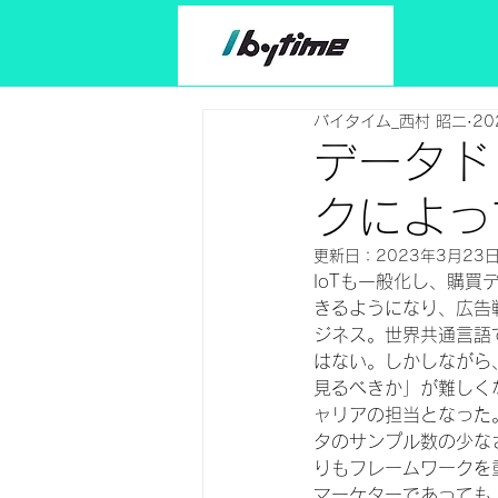
バイタイム_西村 昭二
20
データド
クによっ
更新日：
2023年3月23
IoTも一般化し、購
きるようになり、広告
ジネス。世界共通言語
はない。しかしながら
見るべきか」が難しく
ャリアの担当となった
タのサンプル数の少な
りもフレームワークを
マーケターであっても