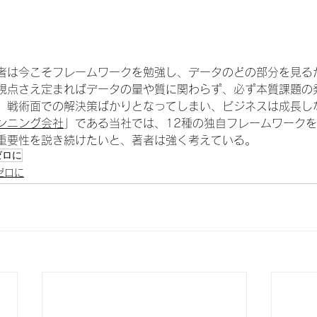
者は今こそフレームワークを勉強し、データのどの部分を見る
視点さえ定まればデータの量や質に関わらず、必ず本質課題の
、戦術面での解決策ばかりとなってしまい、ビジネスは成長し
ンニング会社
」である当社では、12種の独自フレームワーク
重要性を説き続けたいと、著者は強く考えている。
ゼロに
ゼロに