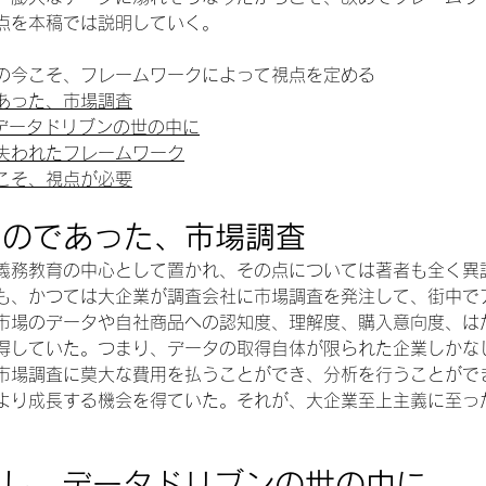
点を本稿では説明していく。
の今こそ、フレームワークによって視点を定める
あった、市場調査
、データドリブンの世の中に
失われたフレームワーク
こそ、視点が必要
ものであった、市場調査
義務教育の中心として置かれ、その点については著者も全く異
も、かつては大企業が調査会社に市場調査を発注して、街中で
市場のデータや自社商品への認知度、理解度、購入意向度、は
得していた。つまり、データの取得自体が限られた企業しかな
市場調査に莫大な費用を払うことができ、分析を行うことがで
より成長する機会を得ていた。それが、大企業至上主義に至っ
入し、データドリブンの世の中に