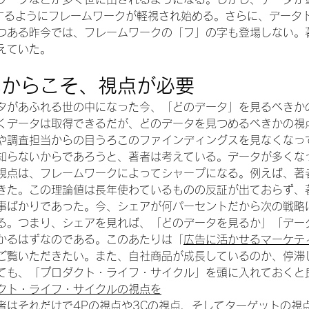
例するようにフレームワークが軽視され始める。さらに、データ
つある昨今では、フレームワークの「フ」の字も登場しない。
えていた。
いからこそ、視点が必要
タがあふれる世の中になった今、「どのデータ」を見るべきか
くデータは取得できるだが、どのデータを見つめるべきかの視
や調査担当からの目うろこのファインディングスを見なくなっ
知らないからであろうと、著者は考えている。データが多くな
視点は、フレームワークによってシャープになる。例えば、著
きた。この理論値は長年使わているものの反証が出ておらず、
事ばかりであった。今、シェアが何パーセントだから次の戦略
る。つまり、シェアを見れば、「どのデータを見るか」「デー
かるはずなのである。このあたりは「
広告に活かせるマーケテ
ご覧いただきたい。また、自社商品が成長しているのか、停滞
ても、「プロダクト・ライフ・サイクル」を頭に入れておくと
クト・ライフ・サイクルの視点を
者はそれだけで4Pの視点や3Cの視点、そしてターゲットの視