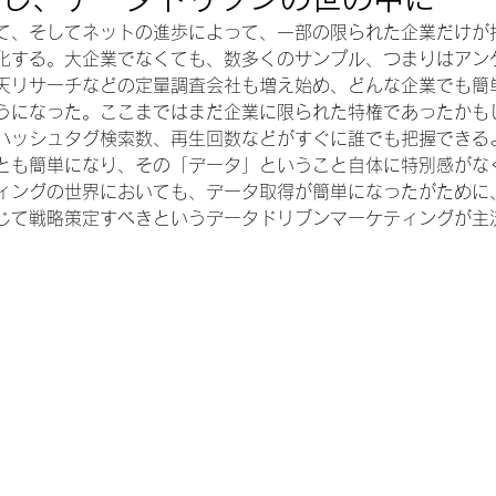
て、そしてネットの進歩によって、一部の限られた企業だけが
化する。大企業でなくても、数多くのサンプル、つまりはアン
天リサーチなどの定量調査会社も増え始め、どんな企業でも簡
うになった。ここまではまだ企業に限られた特権であったかもし
ハッシュタグ検索数、再生回数などがすぐに誰でも把握できる
とも簡単になり、その「データ」ということ自体に特別感がな
ィングの世界においても、データ取得が簡単になったがために
じて戦略策定すべきというデータドリブンマーケティングが主