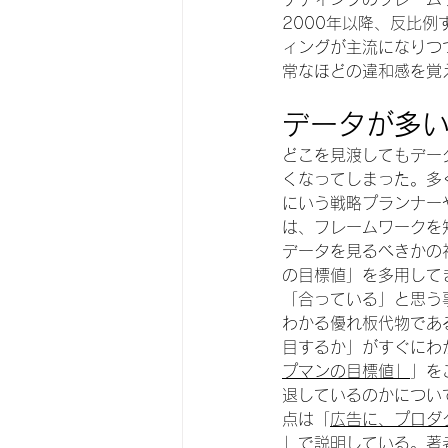
2000年以降、反比
ィングが主流になりつ
常なほどの違和感を覚
データが多
どこを見渡してもデー
くなってしまった。多
にいう戦略プランナー
は、フレームワークを
データを見るべきかの
の目標値」を多用して
「合っている」と思う
わかる優れ板代物であ
目するか」がすぐにわ
プマンの目標値」
」を
退しているのかについ
点は「
広告に、プロダ
」で説明している。著