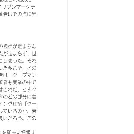
ドリブンマーケテ
著者はその点に異
の視点が定まらな
点が定まらず、世
てしまった。それ
った今こそ、どの
者は「クープマン
著者も実業の中で
はこれだ、とすぐ
タのどの部分に着
ィング理論「クー
しているのか、衰
良いだろう。この
点を即座に把握す