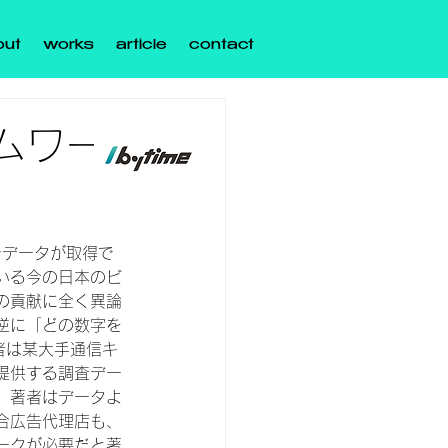
out
works
article
contact
ムワー
でデータが取得で
いる今の日本のビ
の貢献に全く異論
逆に「どの数字を
者は某大手通信キ
提供する調査デー
、著者はデータよ
合広告代理店も、
ークが必要だと著