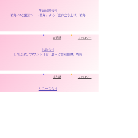
生命保険会社
戦略PRと営業ツール開発による「垂直立ち上げ」戦略
衰退期
フォロワー
信販会社
LINE公式アカウント「若年層向け認知獲得」戦略
成熟期
フォロワー
リユース会社
TVCM＆大物タレント起用による「成長鈍化脱出」戦略
​導入期
フォロワー
放送通信
キャラクター開発＆TVCM「浸透」戦略