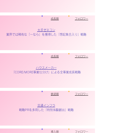
成長期
フォロワー
大手ゼネコン
業界では稀有な「～なら」を獲得した「想起集合入り」戦略
成長期
フォロワー
ハウスメーカー
「CORE/MORE事業仕分け」による全事業成長戦略
​衰退期
フォロワー
交通インフラ
戦略PRを多用した「特別体験創出」戦略
導入期
フォロワー