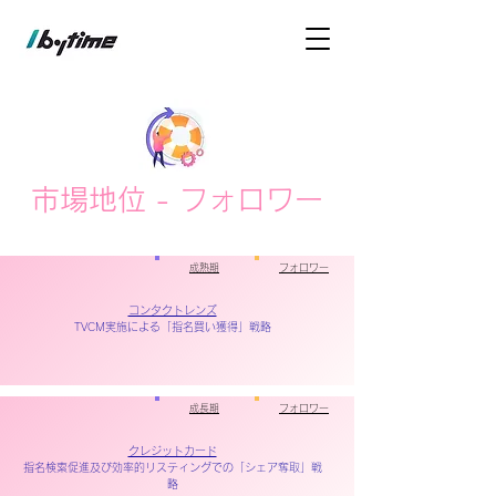
市場地位 - フォロワー
成熟期
フォロワー
コンタクトレンズ
TVCM実施による「指名買い獲得」戦略
成長期
フォロワー
クレジットカード
指名検索促進及び効率的リスティングでの「シェア奪取」戦
略