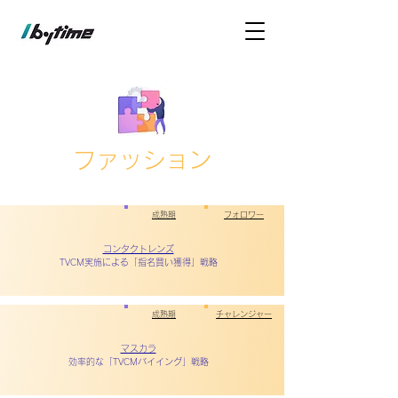
​ファッション
成熟期
フォロワー
コンタクトレンズ
TVCM実施による「指名買い獲得」戦略
成熟期
チャレンジャー
マスカラ
効率的な「TVCMバイイング」戦略