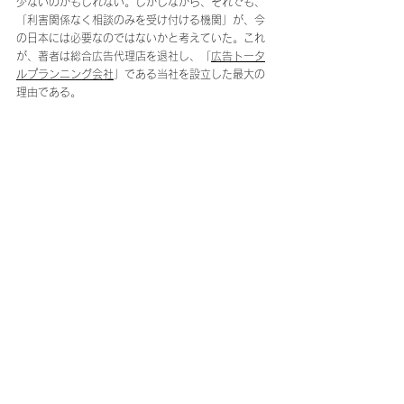
少ないのかもしれない。しかしながら、それでも、
「利害関係なく相談のみを受け付ける機関」が、今
の日本には必要なのではないかと考えていた。これ
が、著者は総合広告代理店を退社し、「
広告トータ
ルプランニング会社
」である当社を設立した最大の
理由である。
決して売り込みを受けず、相談受付に特化し、プロ
モーション全領域について適切なアドバイスをくれ
る存在は極めて少ないだろう。世の中のためになれ