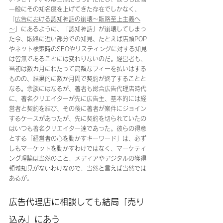
一般にその知名度を上げてきた存在でしかなく、
「
広告における認知神話の崩壊～販路至上主義へ
～
」にあるように、「認知神話」が崩壊してしまっ
た今、販路に近い部分での知見、たとえば店頭POP
やネット検索時のSEOやリスティングに対する知見
は皆無であることには変わりないのだ。経営者も、
当初は数カ月にわたって高額なフィーを払いはする
ものの、結果的に数か月間で契約が終了することと
なる。余談にはなるが、著者も総合広告代理店時代
に、著名クリエイターが先に広告主、基本的には経
営者と契約を結び、その後に著者が案件にジョイン
するケースがあったが、先に契約を切られていたの
はいつも著名クリエイター達であった。彼らの得意
とする「経営者の心を動かすキーワード」は、必ず
しもマーケットを動かすわけではなく、マーケティ
ング理論は当然のこと、メディアやデジタルの獲得
領域知見がないわけなので、当然と言えば当然では
あるが。
広告代理店に相談しても結局「売り
込み」にあう