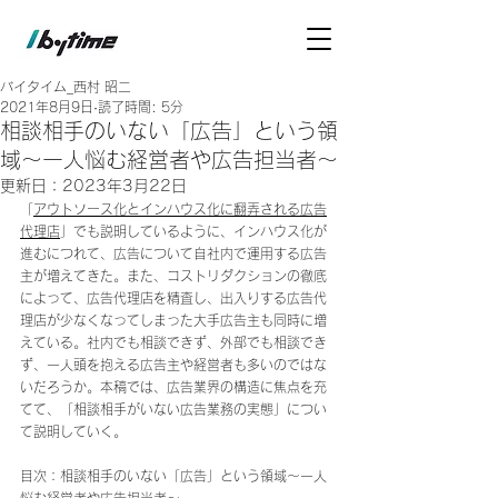
バイタイム_西村 昭二
2021年8月9日
読了時間: 5分
相談相手のいない「広告」という領
域～一人悩む経営者や広告担当者～
更新日：
2023年3月22日
「
アウトソース化とインハウス化に翻弄される広告
代理店
」でも説明しているように、インハウス化が
進むにつれて、広告について自社内で運用する広告
主が増えてきた。また、コストリダクションの徹底
によって、広告代理店を精査し、出入りする広告代
理店が少なくなってしまった大手広告主も同時に増
えている。社内でも相談できず、外部でも相談でき
ず、一人頭を抱える広告主や経営者も多いのではな
いだろうか。本稿では、広告業界の構造に焦点を充
てて、「相談相手がいない広告業務の実態」につい
て説明していく。
目次：相談相手のいない「広告」という領域～一人