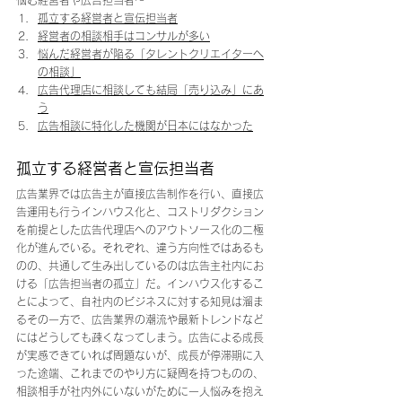
悩む経営者や広告担当者～
孤立する経営者と宣伝担当者
経営者の相談相手はコンサルが多い
悩んだ経営者が陥る「タレントクリエイターへ
の相談」
広告代理店に相談しても結局「売り込み」にあ
う
広告相談に特化した機関が日本にはなかった
孤立する経営者と宣伝担当者
広告業界では広告主が直接広告制作を行い、直接広
告運用も行うインハウス化と、コストリダクション
を前提とした広告代理店へのアウトソース化の二極
化が進んでいる。それぞれ、違う方向性ではあるも
のの、共通して生み出しているのは広告主社内にお
ける「広告担当者の孤立」だ。インハウス化するこ
とによって、自社内のビジネスに対する知見は溜ま
るその一方で、広告業界の潮流や最新トレンドなど
にはどうしても疎くなってしまう。広告による成長
が実感できていれば問題ないが、成長が停滞期に入
った途端、これまでのやり方に疑問を持つものの、
相談相手が社内外にいないがために一人悩みを抱え