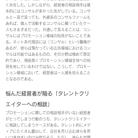
く存在した。しかしながら、経営者の相談相手は基
本的にはコンサルが多かった気がしている。コンサ
ルと一言で言っても、外資系のコンサルファームも
あれば、個人で活動するコンサルに頼っていたケー
スもさまざまだった。共通して言えることは、コン
サルにはプロモーション領域の知見がないことであ
る。ネット系代理店には「コンサル」という職種が
あるが、彼らは預かっている広告領域におけるコン
サルは可能ではあるものの、その分野は極めて限定
的であり、視座高くプロモーション領域全体への知
見を有しているわけではない。こうして、プロモー
ション領域において、経営者は一人頭を抱えること
となるのである。
悩んだ経営者が陥る「タレントクリ
エイターへの相談」
プロモーションに関しての相談相手がいない経営者
がとってしまう行動のうち、タレントクリエイター
に相談してしまうケースがある。タレント的にメデ
ィアにたくさん露出して、会社を売り込む彼らを思
いつきやすいのは当然だろう。ただし、彼らも世間