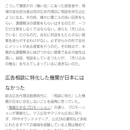
こうして幾度かの「痛い目」にあった経営者や、現
場の宣伝担当者は他の広告代理店に相談を持ち込む
ようになる。その時、確かに聞こえの良い回答をも
らい、課題解決の提案をもらいはするのだが、一つ
だけ注意をしなくてはならない。彼らも「売り込ん
でいる」だけなのだ。自社に利益をもたらさない提
案を彼らがするわけがない。必ず何らかの形で自社
にメリットがある提案を行うのだ。その時点で、本
質的な課題解決に結びつかない提案である可能性は
高い。結局、相談をしているつもりが、「売り込み
の機会」を与えてしまっているに過ぎないのだ。
広告相談に特化した機関が日本には
なかった
総合広告代理店勤務時代に、「相談に特化」した機
関が日本に存在しないことを疑問に思っていた。
「
複雑化するプロモーション
」の通り、プロモーシ
ョンが複雑化し、マス広告やデジタル広告に限ら
ず、PRやオウンドメディア、公式SNS運用など多岐
にわたるすべての領域を経験している人間は極めて