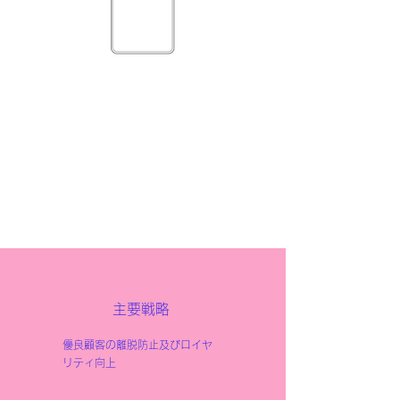
CRM
成長期
リーダー
​主要戦略
優良顧客の離脱防止及びロイヤ
リティ向上