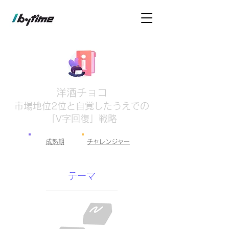
洋酒チョコ
市場地位2位と自覚したうえでの
「V字回復」戦略
成熟期
チャレンジャー
テーマ