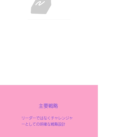
​洋酒チョコレート
成熟期
チャレンジャー
​主要戦略
リーダーではなくチャレンジャ
ーとしての明確な戦略設計