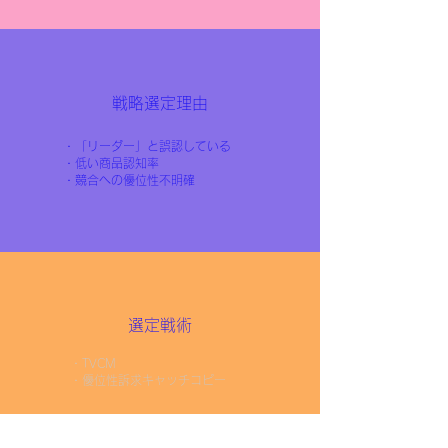
戦略選定理由
・「リーダー」と誤認している
・低い商品認知率
・競合への優位性不明確
選定戦術
・TVCM
・優位性訴求キャッチコピー