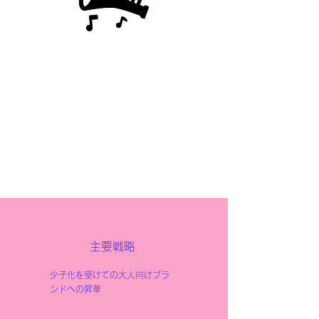
玩具メーカー
衰退期
リーダー
​主要戦略
少子化を受けての大人向けブラ
ンドへの昇華