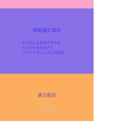
戦略選定理由
・少子化による先行き不安
・大人からも支持アリ
​・ブランドプレミアムの高さ
選定戦術
​・リブランド戦略設計
​・リブランド目的施策実施