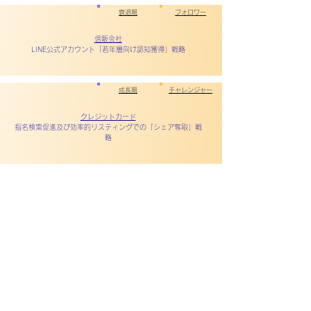
衰退期
フォロワー
信販会社
LINE公式アカウント「若年層向け認知獲得」戦略
成長期
チャレンジャー
クレジットカード
指名検索促進及び効率的リスティングでの「シェア奪取」戦
略
155-0031
2
-13-15
​〒
東京都世田谷区北沢
​ クラディ
401
ーレタロウ
号
03-6435-6043
​個人情報の取り扱いについて