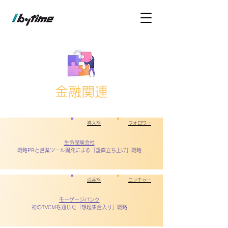
​金融関連
導入期
フォロワー
生命保険会社
戦略PRと営業ツール開発による「垂直立ち上げ」戦略
成長期
ニッチャー
モーゲージバンク
初のTVCMを通じた「想起集合入り」戦略